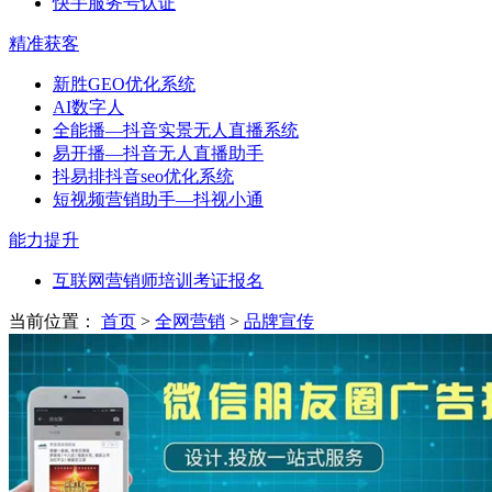
快手服务号认证
精准获客
新胜GEO优化系统
AI数字人
全能播—抖音实景无人直播系统
易开播—抖音无人直播助手
抖易排抖音seo优化系统
短视频营销助手—抖视小通
能力提升
互联网营销师培训考证报名
当前位置：
首页
>
全网营销
>
品牌宣传