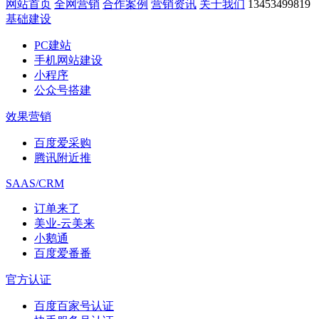
网站首页
全网营销
合作案例
营销资讯
关于我们
13453499819
基础建设
PC建站
手机网站建设
小程序
公众号搭建
效果营销
百度爱采购
腾讯附近推
SAAS/CRM
订单来了
美业-云美来
小鹅通
百度爱番番
官方认证
百度百家号认证