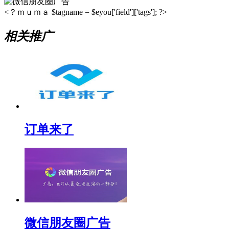
<？ｍｕｍａ $tagname = $eyou['field']['tags']; ?>
相关推广
订单来了
微信朋友圈广告