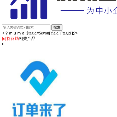
<？ｍｕｍａ $tagid=$eyou['field']['tagid'];?>
问答营销
相关产品