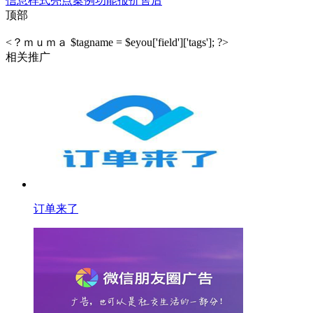
信息
样式
亮点
案例
功能
报价
售后
顶部
<？ｍｕｍａ $tagname = $eyou['field']['tags']; ?>
相关推广
订单来了