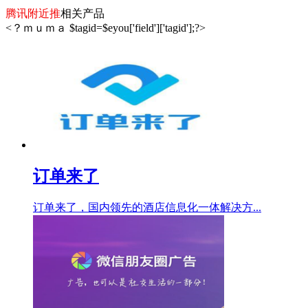
腾讯附近推
相关产品
<？ｍｕｍａ $tagid=$eyou['field']['tagid'];?>
订单来了
订单来了，国内领先的酒店信息化一体解决方...