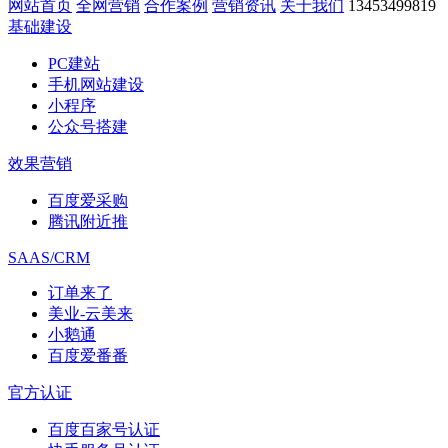
网站首页
全网营销
合作案例
营销资讯
关于我们
13453499819
基础建设
PC建站
手机网站建设
小程序
公众号搭建
效果营销
百度爱采购
腾讯附近推
SAAS/CRM
订单来了
美业-云美来
小鹅通
百度爱番番
官方认证
百度百家号认证