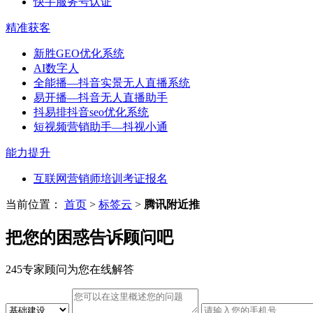
快手服务号认证
精准获客
新胜GEO优化系统
AI数字人
全能播—抖音实景无人直播系统
易开播—抖音无人直播助手
抖易排抖音seo优化系统
短视频营销助手—抖视小通
能力提升
互联网营销师培训考证报名
当前位置：
首页
>
标签云
>
腾讯附近推
把您的困惑告诉顾问吧
245专家顾问为您在线解答