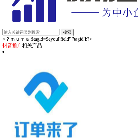
<？ｍｕｍａ $tagid=$eyou['field']['tagid'];?>
抖音推广
相关产品