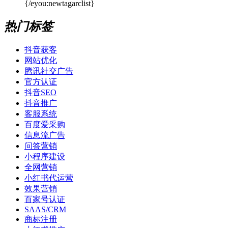
{/eyou:newtagarclist}
热门标签
抖音获客
网站优化
腾讯社交广告
官方认证
抖音SEO
抖音推广
客服系统
百度爱采购
信息流广告
问答营销
小程序建设
全网营销
小红书代运营
效果营销
百家号认证
SAAS/CRM
商标注册