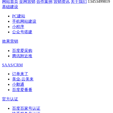
网站首页
全网营销
合作案例
营销资讯
关于我们
13453499819
基础建设
PC建站
手机网站建设
小程序
公众号搭建
效果营销
百度爱采购
腾讯附近推
SAAS/CRM
订单来了
美业-云美来
小鹅通
百度爱番番
官方认证
百度百家号认证