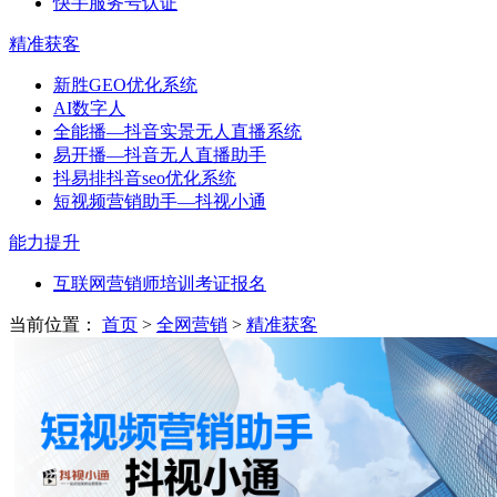
快手服务号认证
精准获客
新胜GEO优化系统
AI数字人
全能播—抖音实景无人直播系统
易开播—抖音无人直播助手
抖易排抖音seo优化系统
短视频营销助手—抖视小通
能力提升
互联网营销师培训考证报名
当前位置：
首页
>
全网营销
>
精准获客