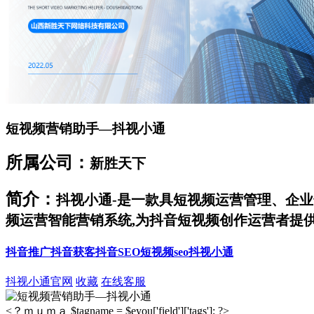
短视频营销助手—抖视小通
所属公司：
新胜天下
简介：
抖视小通-是一款具短视频运营管理、企业
频运营智能营销系统,为抖音短视频创作运营者提供
抖音推广
抖音获客
抖音SEO
短视频seo
抖视小通
抖视小通官网
收藏
在线客服
<？ｍｕｍａ $tagname = $eyou['field']['tags']; ?>