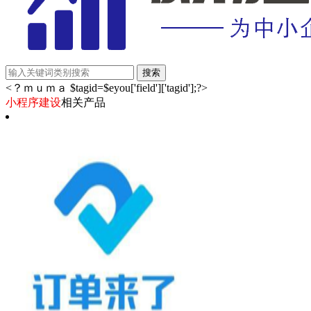
<？ｍｕｍａ $tagid=$eyou['field']['tagid'];?>
小程序建设
相关产品