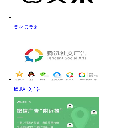
美业-云美来
腾讯社交广告