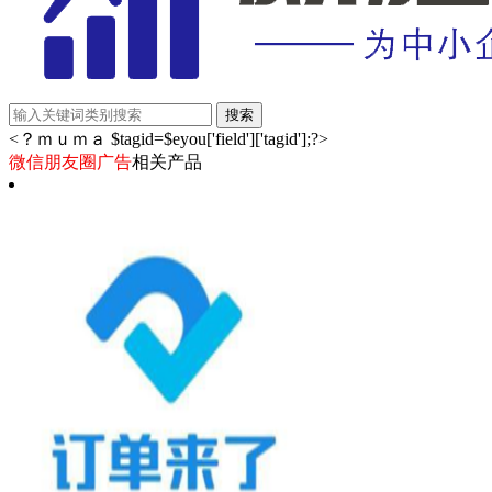
<？ｍｕｍａ $tagid=$eyou['field']['tagid'];?>
微信朋友圈广告
相关产品