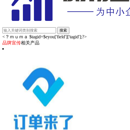
<？ｍｕｍａ $tagid=$eyou['field']['tagid'];?>
品牌宣传
相关产品