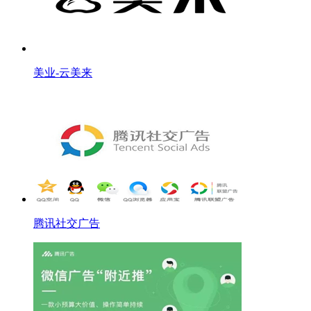
美业-云美来
腾讯社交广告