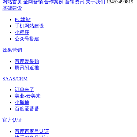
网站首页
全网营销
合作案例
营销资讯
关于我们
13453499819
基础建设
PC建站
手机网站建设
小程序
公众号搭建
效果营销
百度爱采购
腾讯附近推
SAAS/CRM
订单来了
美业-云美来
小鹅通
百度爱番番
官方认证
百度百家号认证