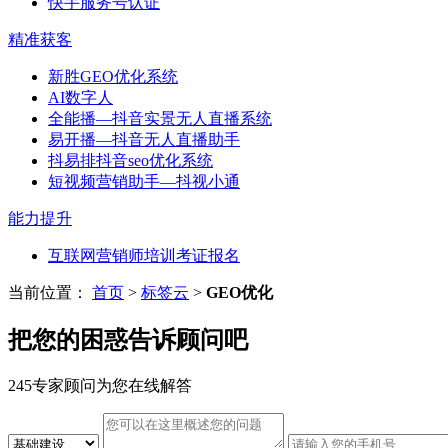
快手服务号认证
精准获客
新胜GEO优化系统
AI数字人
全能播—抖音实景无人直播系统
易开播—抖音无人直播助手
抖易排抖音seo优化系统
短视频营销助手—抖视小通
能力提升
互联网营销师培训考证报名
当前位置：
首页
>
标签云
>
GEO优化
把您的困惑告诉顾问吧
245专家顾问为您在线解答