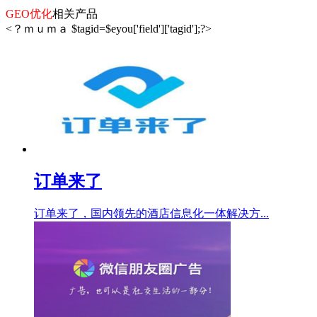
GEO优化
相关产品
<？ｍｕｍａ $tagid=$eyou['field']['tagid'];?>
订单来了
订单来了，国内领先的酒店信息化一体解决方...