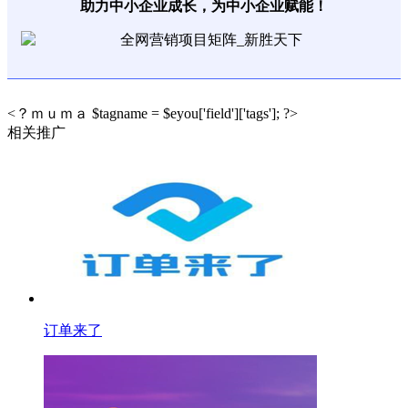
助力中小企业成长，为中小企业赋能！
<？ｍｕｍａ $tagname = $eyou['field']['tags']; ?>
相关推广
订单来了