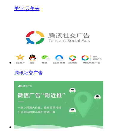
美业-云美来
腾讯社交广告