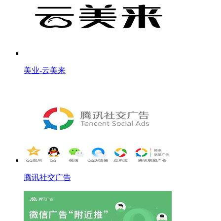
美业-云美来
腾讯社交广告