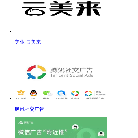
美业-云美来
腾讯社交广告