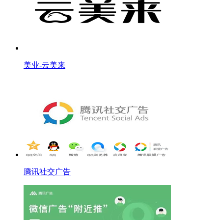
美业-云美来
腾讯社交广告