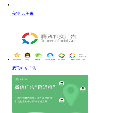
美业-云美来
腾讯社交广告