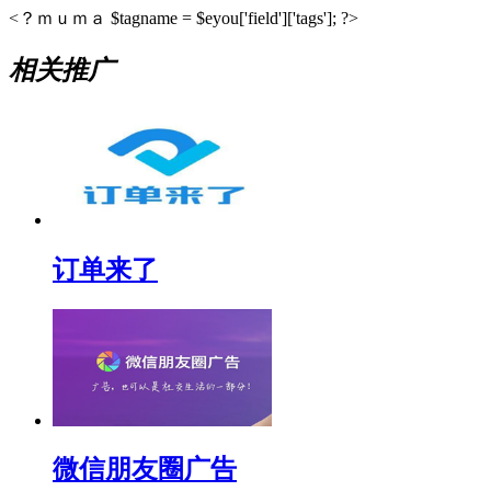
<？ｍｕｍａ $tagname = $eyou['field']['tags']; ?>
相关推广
订单来了
微信朋友圈广告