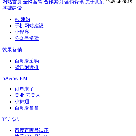
网站首页
全网营销
合作案例
营销资讯
关于我们
13453499819
基础建设
PC建站
手机网站建设
小程序
公众号搭建
效果营销
百度爱采购
腾讯附近推
SAAS/CRM
订单来了
美业-云美来
小鹅通
百度爱番番
官方认证
百度百家号认证