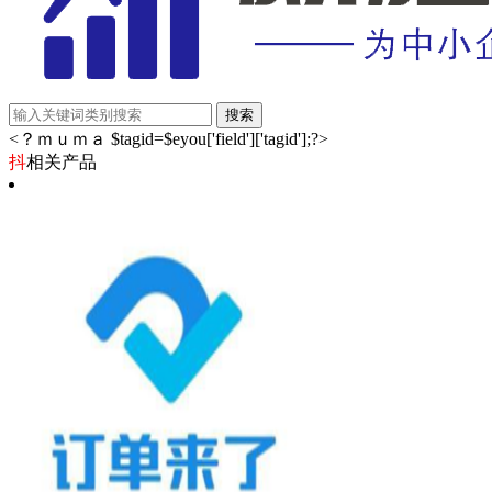
<？ｍｕｍａ $tagid=$eyou['field']['tagid'];?>
抖
相关产品