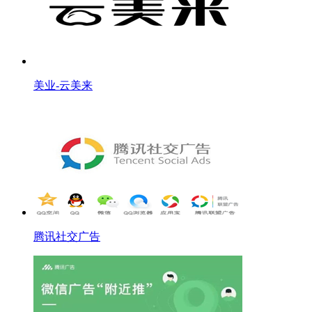
美业-云美来
腾讯社交广告