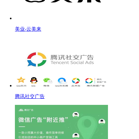
美业-云美来
腾讯社交广告