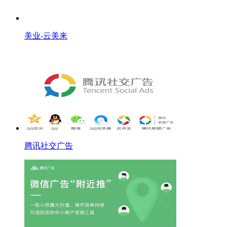
美业-云美来
腾讯社交广告