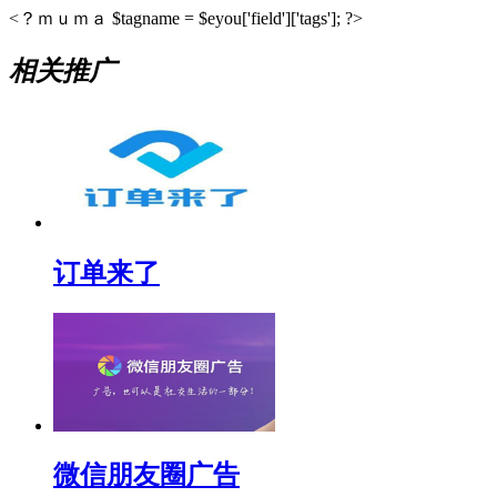
<？ｍｕｍａ $tagname = $eyou['field']['tags']; ?>
相关推广
订单来了
微信朋友圈广告