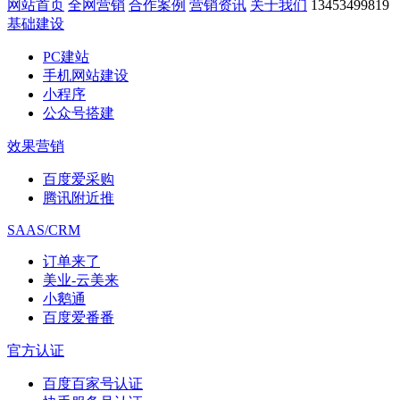
网站首页
全网营销
合作案例
营销资讯
关于我们
13453499819
基础建设
PC建站
手机网站建设
小程序
公众号搭建
效果营销
百度爱采购
腾讯附近推
SAAS/CRM
订单来了
美业-云美来
小鹅通
百度爱番番
官方认证
百度百家号认证