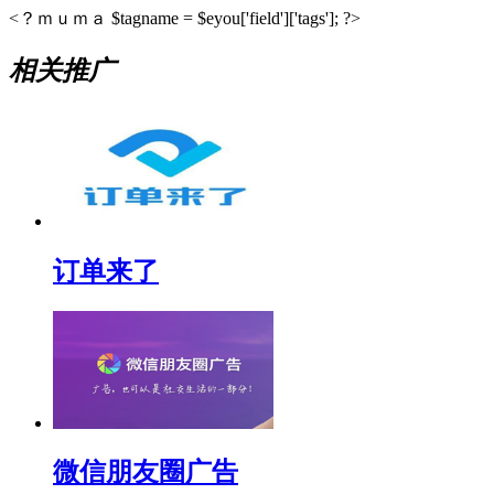
<？ｍｕｍａ $tagname = $eyou['field']['tags']; ?>
相关推广
订单来了
微信朋友圈广告