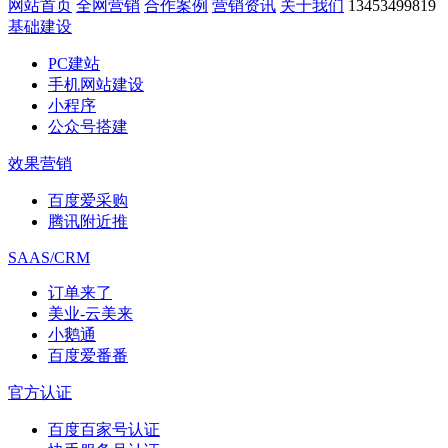
网站首页
全网营销
合作案例
营销资讯
关于我们
13453499819
基础建设
PC建站
手机网站建设
小程序
公众号搭建
效果营销
百度爱采购
腾讯附近推
SAAS/CRM
订单来了
美业-云美来
小鹅通
百度爱番番
官方认证
百度百家号认证