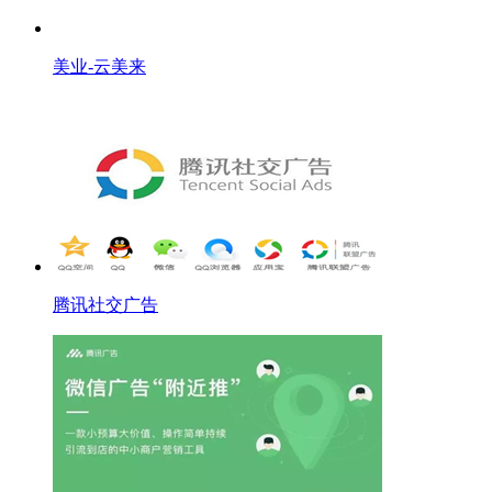
美业-云美来
腾讯社交广告