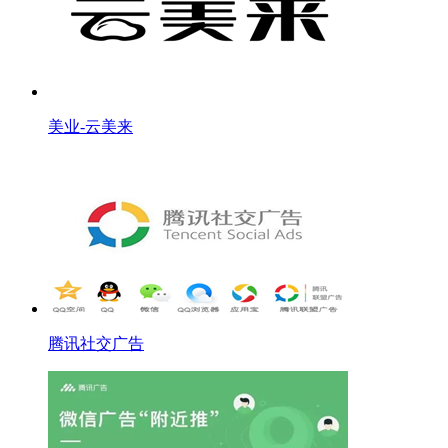
美业-云美来
腾讯社交广告