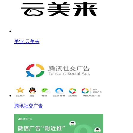
美业-云美来
腾讯社交广告