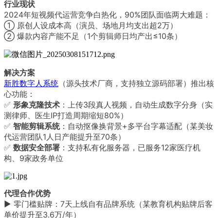
行业现状
2024年短视频代运营竞争白热化，90%团队面临两大难题：
① 原创人设成本高（演员、场地月均支出超2万）
② 爆款内容产能不足（1个剪辑师日均产出≤10条）
解决方案
新胜数字人系统
（源头技术厂商，支持独立源码部署）推出核
心功能：
✅
形象克隆技术
：上传3段真人视频，自动生成数字分身（实
测律师、医生IP打造周期缩短80%）
✅
智能剪辑系统
：自动抠像换背景+多平台字幕适配（某美妆
代运营团队1人日产能提升至70条）
✅
数据安全部署
：支持私有化服务器，已服务12家医疗机
构、9家政务单位
代理合作优势
▶️ 零门槛贴牌：7天上线自有品牌系统（某教育机构贴牌后客
单价提升至3.6万/年）