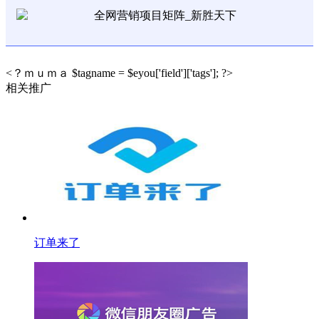
<？ｍｕｍａ $tagname = $eyou['field']['tags']; ?>
相关推广
订单来了