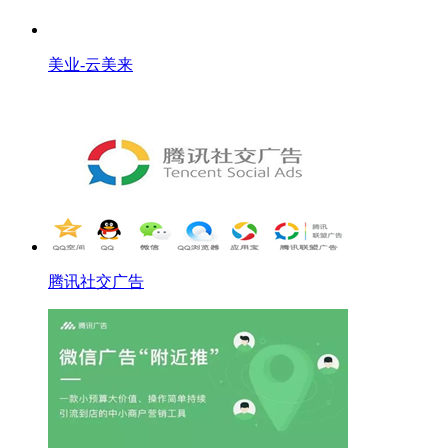
美业-云美来
腾讯社交广告